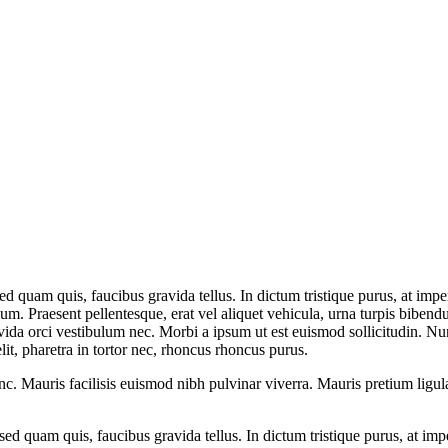
is sed quam quis, faucibus gravida tellus. In dictum tristique purus, at 
ulum. Praesent pellentesque, erat vel aliquet vehicula, urna turpis bibe
vida orci vestibulum nec. Morbi a ipsum ut est euismod sollicitudin. Nu
it, pharetra in tortor nec, rhoncus rhoncus purus.
. Mauris facilisis euismod nibh pulvinar viverra. Mauris pretium ligula
is sed quam quis, faucibus gravida tellus. In dictum tristique purus, at 