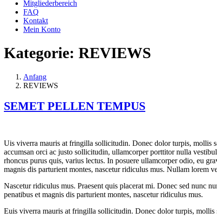
Mitgliederbereich
FAQ
Kontakt
Mein Konto
Kategorie:
REVIEWS
Anfang
REVIEWS
SEMET PELLEN TEMPUS
U
is viverra mauris at fringilla sollicitudin. Donec dolor turpis, moll
accumsan orci ac justo sollicitudin, ullamcorper porttitor nulla vestib
rhoncus purus quis, varius lectus. In posuere ullamcorper odio, eu gra
magnis dis parturient montes, nascetur ridiculus mus. Nullam lorem vel
Nascetur ridiculus mus. Praesent quis placerat mi. Donec sed nunc nunc
penatibus et magnis dis parturient montes, nascetur ridiculus mus.
Euis viverra mauris at fringilla sollicitudin. Donec dolor turpis, moll