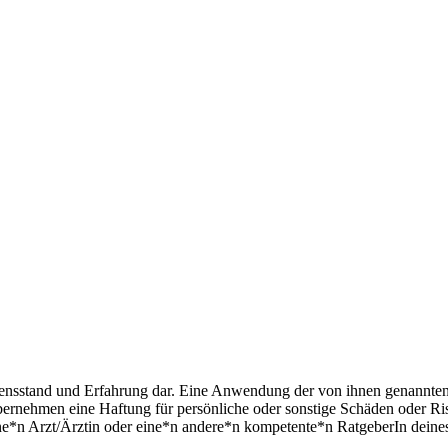
sensstand und Erfahrung dar. Eine Anwendung der von ihnen genannte
ernehmen eine Haftung für persönliche oder sonstige Schäden oder Risi
ne*n Arzt/Ärztin oder eine*n andere*n kompetente*n RatgeberIn deines