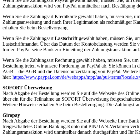
Wenn Sie die Zahlungsart PayPal gewählt haben, müssen Sie, um den Re
Zahlungstransaktion wird von PayPal unmittelbar nach Bestätigung d
Wenn Sie die Zahlungsart Kreditkarte gewählt haben, müssen Sie, um 
Zahlungsanweisung und nach Ihrer Legitimation als rechtmäßiger Kar
erhalten Sie beim Bestellvorgang.
Wenn Sie die Zahlungsart
Lastschrift
gewählt haben, müssen Sie, um 
Lastschriftmandat. Über das Datum der Kontobelastung werden Sie von
fordert PayPal seine Bank zur Einleitung der Zahlungstransaktion auf
Wenn Sie die Zahlungsart Rechnung gewählt haben, müssen Sie, um de
Bestellung treten wir unsere Forderung an PayPal ab. Sie können in 
AGB – die AGB und die Datenschutzerklärung von PayPal. Weitere 
hier:
https://www.paypal.com/de/webapps/mpp/ua/pui-terms?locale.
SOFORT Überweisung
Nach Abgabe der Bestellung werden Sie auf die Webseite des Onl
über ein für die Teilnahme an SOFORT Überweisung freigeschaltetes
Weitere Hinweise erhalten Sie beim Bestellvorgang. Die Zahlungstr
Giropay
Nach Abgabe der Bestellung werden Sie auf die Webseite Ihrer Bank 
freigeschaltetes Online-Banking-Konto mit PIN/TAN-Verfahren verfüg
Zahlungstransaktion wird unmittelbar danach durchgeführt und Ihr Ko