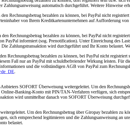
chnungsbetrag bezahlen zu können, dort registriert sein bzw. sich ers
er Zahlungsanweisung automatisch durchgeführt. Weitere Hinweise erha
den Rechnungsbetrag bezahlen zu können, bei PayPal nicht registriert 
teninhaber von Ihrem Kreditkartenunternehmen auf Aufforderung von P
den Rechnungsbetrag bezahlen zu können, bei PayPal nicht registriert 
 PayPal informiert (sog. Prenotification). Unter Einreichung des Las
. Die Zahlungstransaktion wird durchgeführt und Ihr Konto belastet. W
n Rechnungsbetrag bezahlen zu können, bei PayPal nicht registriert s
diesem Fall nur an PayPal mit schuldbefreiender Wirkung leisten. Für 
Informationen und die vollständigen AGB von PayPal zum Rechnungsk
x=de_DE
.
ine-Anbieters SOFORT Überweisung weitergeleitet. Um den Rechnung
 Online-Banking-Konto mit PIN/TAN-Verfahren verfügen, sich entsprec
ansaktion wird unmittelbar danach von SOFORT Überweisung durchgefüh
weitergeleitet. Um den Rechnungsbetrag über Giropay bezahlen zu kön
en, sich entsprechend legitimieren und die Zahlungsanweisung an uns 
nto belastet.