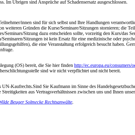
ss. Im Übrigen sind Ansprüche auf Schadensersatz ausgeschlossen.
 Teilnehmer/innen sind für sich selbst und Ihre Handlungen verantwortli
von weiteren Gründen die Kurse/Seminare/Sitzungen stornieren; die Te
es/Seminars/Sitzung dazu entscheiden sollte, vorzeitig den Kurs/das Se
eminaren/Sitzungen ist kein Ersatz für eine medizinische oder psychot
llungsgehilfen), die eine Veranstaltung erfolgreich besucht haben. Ger
nfrage.
legung (OS) bereit, die Sie hier finden
http://ec.europa.eu/consumers/o
schlichtungsstelle sind wir nicht verpflichtet und nicht bereit.
s UN-Kaufrechts.Sind Sie Kaufmann im Sinne des Handelsgesetzbuches, 
e Streitigkeiten aus Vertragsverhältnissen zwischen uns und Ihnen unser
Wilde Beuger Solmecke Rechtsanwälte
.