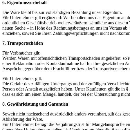
6. Eigentumsvorbehalt
Die Ware bleibt bis zur vollständigen Bezahlung unser Eigentum.
Für Unternehmer gilt ergänzend: Wir behalten uns das Eigentum an de
ordentlichen Geschäftsbetrieb weiterveräußern; sämtliche aus diese
neuen Sache – in Höhe des Rechnungsbetrages an uns im Voraus ab, u
einziehen, soweit Sie Ihren Zahlungsverpflichtungen nicht nachkomm
7. Transportschäden
Für Verbraucher gilt:
Werden Waren mit offensichtlichen Transportschäden angeliefert, so r
einer Reklamation oder Kontaktaufnahme hat für Ihre gesetzlichen An
Ansprüche gegenüber dem Frachtführer bzw. der Transportversicher
Für Unternehmer gilt:
Die Gefahr des zufälligen Untergangs und der zufälligen Verschlecht
Person oder Anstalt ausgeliefert haben. Unter Kaufleuten gilt die in 
dass es sich um einen Mangel handelt, der bei der Untersuchung nicht 
8. Gewährleistung und Garantien
Soweit nicht nachstehend ausdrücklich anders vereinbart, gilt das ge
Ablieferung der Ware.
Für Unternehmer beträgt die Verjährungsfrist für Mängelansprüche ei
Gegenüber Unternehmern gelten als Vereinbarung über die Beschaffen