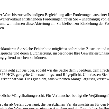
r Ware bis zur vollständigen Begleichung aller Forderungen aus einer
m Weiterverkauf entstehenden Forderungen treten Sie – unabhängig von 
nd wir nehmen diese Abtretung an. Sie bleiben zur Einziehung der Fo
en.
eklamieren Sie solche Fehler bitte möglichst sofort beim Zusteller un
sprüche und deren Durchsetzung, insbesondere Ihre Gewährleistungsrec
ung geltend machen zu können.
erung geht auf Sie über, sobald wir die Sache dem Spediteur, dem Frac
§ 377 HGB geregelte Untersuchungs- und Rügepflicht. Unterlassen Sie die
erkennbar war. Dies gilt nicht, falls wir einen Mangel arglistig versch
setzliche Mängelhaftungsrecht. Für Verbraucher beträgt die Verjährungs
n Jahr ab Gefahrübergang; die gesetzlichen Verjährungsfristen für de
heit der Ware nur unsere eigenen Angaben und die Produktbeschreibung