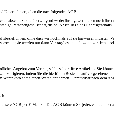
und Unternehmer gelten die nachfolgenden AGB.
ecken abschließt, die überwiegend weder ihrer gewerblichen noch ihrer
htsfähige Personengesellschaft, die bei Abschluss eines Rechtsgeschäft
ftsbeziehungen, ohne dass wir nochmals auf sie hinweisen müssten. 
sprochen; sie werden nur dann Vertragsbestandteil, wenn wir dem ausd
ndliches Angebot zum Vertragsschluss über diese Artikel ab. Sie könn
eit korrigieren, indem Sie die hierfür im Bestellablauf vorgesehenen u
 im Warenkorb enthaltenen Waren annehmen. Unmittelbar nach dem Absen
sch.
d unsere AGB per E-Mail zu. Die AGB können Sie jederzeit auch hier au