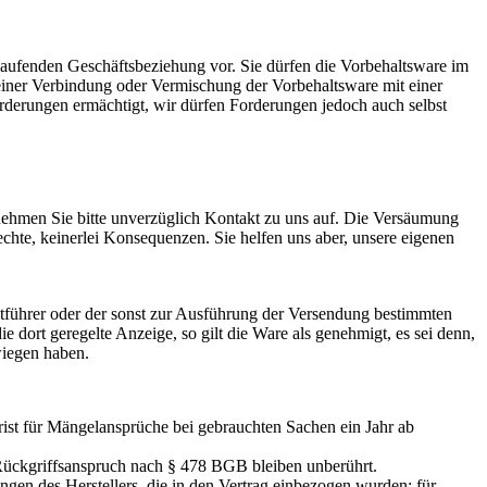
 laufenden Geschäftsbeziehung vor. Sie dürfen die Vorbehaltsware im
einer Verbindung oder Vermischung der Vorbehaltsware mit einer
rderungen ermächtigt, wir dürfen Forderungen jedoch auch selbst
d nehmen Sie bitte unverzüglich Kontakt zu uns auf. Die Versäumung
hte, keinerlei Konsequenzen. Sie helfen uns aber, unsere eigenen
htführer oder der sonst zur Ausführung der Versendung bestimmten
 dort geregelte Anzeige, so gilt die Ware als genehmigt, es sei denn,
wiegen haben.
frist für Mängelansprüche bei gebrauchten Sachen ein Jahr ab
n Rückgriffsanspruch nach § 478 BGB bleiben unberührt.
en des Herstellers, die in den Vertrag einbezogen wurden; für